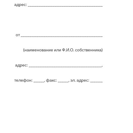
ес: __________________________________________
______________________________________________
аименование или Ф.И.О. собственника)
ес: _________________________________________,
ефон: ______, факс: ______, эл. адрес: _______