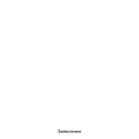
адр
от 
(н
адр
тел
Заявление