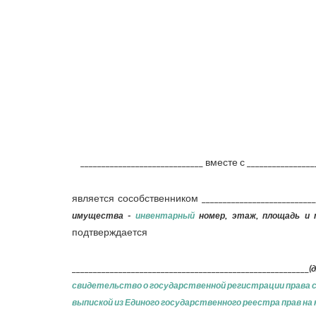
_____________________________ вместе с ________________
является сособственником ___________________________
имущества -
инвентарный
номер, этаж, площадь и т
подтверждается
________________________________________________________
(
свидетельство о государственной регистрации права
выпиской из Единого государственного реестра прав на