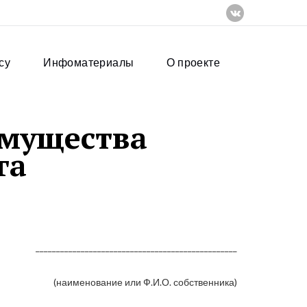
су
Инфоматериалы
О проекте
имущества
га
______________________________________________
наименование или Ф.И.О. собственника)