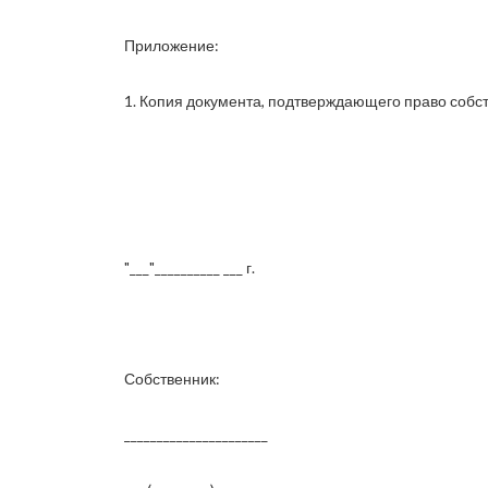
Приложение:
1. Копия документа, подтверждающего право собст
"___"__________ ___ г.
Собственник:
______________________