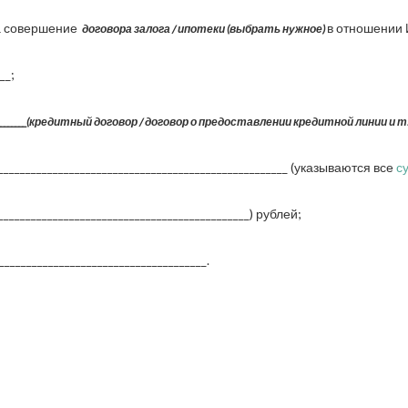
а совершение
в отношении 
договора залога / ипотеки (выбрать нужное)
__;
________________(кредитный договор / договор о предоставлении кредитной линии и т.
__________________________________________________ (указываются все
с
___________________________________________) рублей;
_____________________________________.