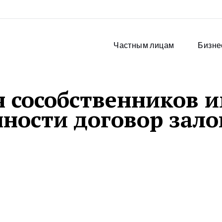
Частным лицам
Бизне
я сособственников 
ности договор зало
___
(