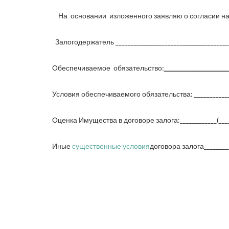
На основании изложенного заявляю о согласии н
Залогодержатель _____________________________________
Обеспечиваемое обязательство:
_______________________
Условия обеспечиваемого обязательства: ______________
Оценка Имущества в договоре залога:____________(______
Иные
существенные условия
договора залога_________