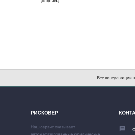
(подпись)
Все консультации 
РИСКОВЕР
КОНТ
Наш сервис оказывает
ф
автоматизированные юридические