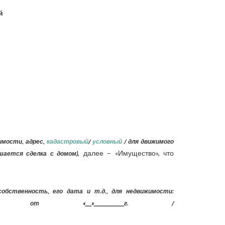
й
имости, адрес,
кадастровый
/
условный
/ для движимого
, далее – «Имущество», что
ршается сделка с домом)
обственность, его дата и т.д., для недвижимости:
___»_______________г. /