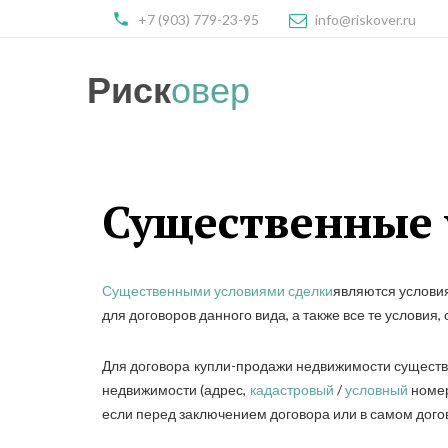
+7 (903) 779-23-95
info@riskover.ru
Риск
овер
Существенные 
Существенными условиями сделки
являются условия
для договоров данного вида, а также все те условия
Для договора купли-продажи недвижимости существ
недвижимости (адрес,
кадастровый
/
условный
номер
если перед заключением договора или в самом дого