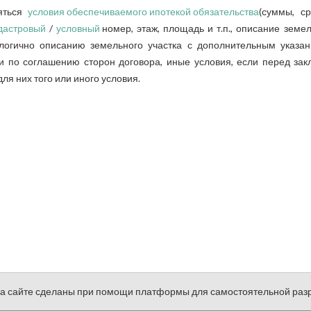
ляться
условия обеспечиваемого ипотекой обязательства
(суммы, с
дастровый
/
условный
номер, этаж, площадь и т.п., описание земел
логично описанию земельного участка с дополнительным указан
ки по соглашению сторон договора, иные условия, если перед за
я них того или иного условия.
на сайте сделаны при помощи платформы для самостоятельной раз