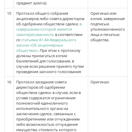
предмет залога).
15
Протокол общего собрания
Оригинал или
акционеров либо совета директоров
копия, заверенная
об одобрении обществом сделки,
в
подписью
совершении которой имеется
уполномоченного
заинтересованность
в соответствии
лица и печатью
со
статьями 81-84 Федерального
общества.
закона «Об акционерных
обществах»
. При этом к протоколу
должны прилагаться копии
бюллетеней для голосования, в
случае если решение принято путем
проведения заочного голосования
16
Протокол заседания совета
Оригинал.
директоров об одобрении
обществом сделки, в случае, если в
уставе содержатся ограничения
полномочий единоличного
исполнительного органа на
заключение сделок, связанных с
приобретением или отчуждением
либо возможностью отчуждения
имущества, стоимость которого