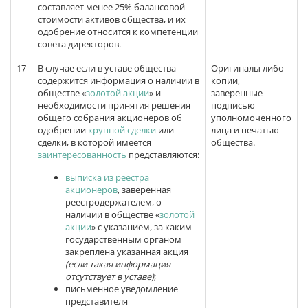
составляет менее 25% балансовой
стоимости активов общества, и их
одобрение относится к компетенции
совета директоров.
17
В случае если в уставе общества
Оригиналы либо
содержится информация о наличии в
копии,
обществе «
золотой акции
» и
заверенные
необходимости принятия решения
подписью
общего собрания акционеров об
уполномоченного
одобрении
крупной сделки
или
лица и печатью
сделки, в которой имеется
общества.
заинтересованность
представляются:
выписка из реестра
акционеров
, заверенная
реестродержателем, о
наличии в обществе «
золотой
акции
» с указанием, за каким
государственным органом
закреплена указанная акция
(если такая информация
отсутствует в уставе)
;
письменное уведомление
представителя