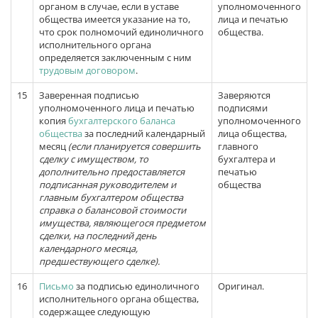
органом в случае, если в уставе
уполномоченного
общества имеется указание на то,
лица и печатью
что срок полномочий единоличного
общества.
исполнительного органа
определяется заключенным с ним
трудовым договором
.
15
Заверенная подписью
Заверяются
уполномоченного лица и печатью
подписями
копия
бухгалтерского баланса
уполномоченного
общества
за последний календарный
лица общества,
месяц
(если планируется совершить
главного
сделку с имуществом, то
бухгалтера и
дополнительно предоставляется
печатью
подписанная руководителем и
общества
главным бухгалтером общества
справка о балансовой стоимости
имущества, являющегося предметом
сделки, на последний день
календарного месяца,
предшествующего сделке).
16
Письмо
за подписью единоличного
Оригинал.
исполнительного органа общества,
содержащее следующую