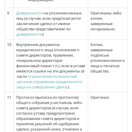
9
Доверенности
на уполномоченных
Оригиналы либо
лиц (
в случае, если предполагается
копии,
заключение сделки от имени
заверенные
общества представителем по
нотариально.
доверенности
)
.
10
Внутренние документы
Копии,
юридического лица (положения о
заверенные
совете директоров, правлении,
подписью
генеральном директоре/
уполномоченного
финансовый плани т.п.), если в уставе
лица и печатью
имеются ссылки на эти документы
(в
общества.
части
ограничения полномочий
органов управления юридического
лица
на совершение сделок
).
11
Протокол (выписка из протокола)
Оригинал.
общего собрания участников, либо
совета директоров (в случае, если
согласно уставу предусмотрено
образование совета директоров и
принятие решений об одобрении
сделки, указанной ниже, отнесено к