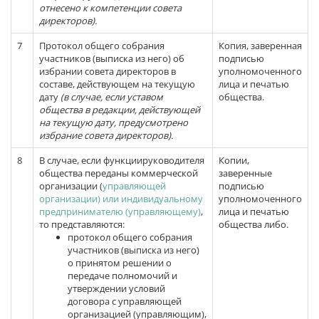
отнесено к компетенции совета
директоров)
.
7
Протокол общего собрания
Копия, заверенная
участников (выписка из него) об
подписью
избрании совета директоров в
уполномоченного
составе, действующем на текущую
лица и печатью
дату
(в случае, если уставом
общества.
общества в редакции, действующей
на текущую дату, предусмотрено
избрание совета директоров)
.
8
В случае, если функциируководителя
Копии,
общества переданы коммерческой
заверенные
организации (
управляющей
подписью
организации) или индивидуальному
уполномоченного
предпринимателю (управляющему)
,
лица и печатью
то представляются:
общества либо.
протокол общего собрания
участников (выписка из него)
о принятом решении о
передаче полномочий и
утверждении условий
договора с управляющей
организацией (управляющим),