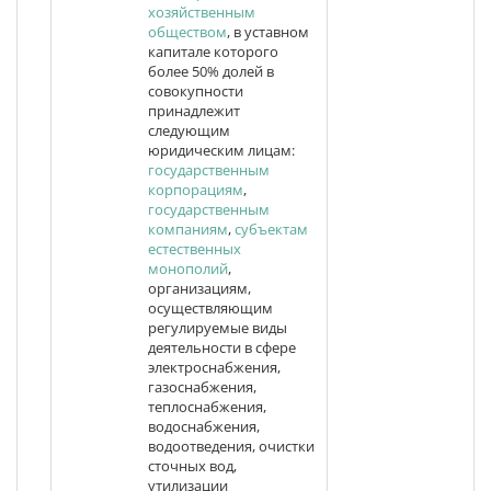
хозяйственным
обществом
, в уставном
капитале которого
более 50% долей в
совокупности
принадлежит
следующим
юридическим лицам:
государственным
корпорациям
,
государственным
компаниям
,
субъектам
естественных
монополий
,
организациям,
осуществляющим
регулируемые виды
деятельности в сфере
электроснабжения,
газоснабжения,
теплоснабжения,
водоснабжения,
водоотведения, очистки
сточных вод,
утилизации