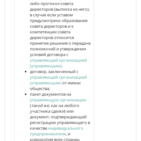
либо протокол совета
директоров (выписка из него),
в случае если уставом
предусмотрено образование
совета директоров и к
компетенции совета
директоров относится
принятие решения о передаче
полномочий и утверждении
условий договора с
управляющей организацией
(управляющим)
;
договор, заключенный с
управляющей организацией
(управляющим)
от имени
общества;
пакет документов на
управляющую организацию
(
такой же, как на любого
участника сделки
) или
документ, подтверждающий
регистрацию управляющего в
качестве
индивидуального
предпринимателя
, и
ксерокопия всех страниц