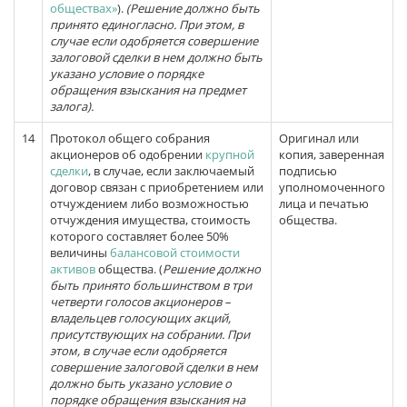
обществах»
).
(Решение должно быть
принято единогласно. При этом, в
случае если одобряется совершение
залоговой сделки в нем должно быть
указано условие о порядке
обращения взыскания на предмет
залога)
.
14
Протокол общего собрания
Оригинал или
акционеров об одобрении
крупной
копия, заверенная
сделки
, в случае, если заключаемый
подписью
договор связан с приобретением или
уполномоченного
отчуждением либо возможностью
лица и печатью
отчуждения имущества, стоимость
общества.
которого составляет более 50%
величины
балансовой стоимости
активов
общества. (
Решение должно
быть принято большинством в три
четверти голосов акционеров –
владельцев голосующих акций,
присутствующих на собрании. При
этом, в случае если одобряется
совершение залоговой сделки в нем
должно быть указано условие о
порядке обращения взыскания на