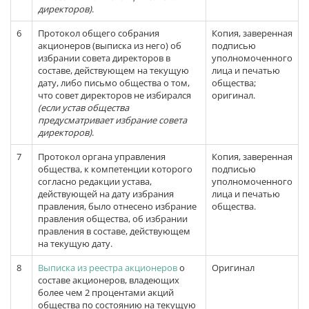
директоров)
.
6
Протокол общего собрания
Копия, заверенная
акционеров (выписка из него) об
подписью
избрании совета директоров в
уполномоченного
составе, действующем на текущую
лица и печатью
дату, либо письмо общества о том,
общества;
что совет директоров не избирался
оригинал.
(если устав общества
предусматривает избрание совета
директоров)
.
7
Протокол органа управления
Копия, заверенная
общества, к компетенции которого
подписью
согласно редакции устава,
уполномоченного
действующей на дату избрания
лица и печатью
правления, было отнесено избрание
общества.
правления общества, об избрании
правления в составе, действующем
на текущую дату.
8
Выписка из реестра акционеров
о
Оригинал
составе акционеров, владеющих
более чем 2 процентами акций
общества по состоянию на текущую