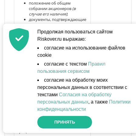
положение об общем
собрании акционеров
(в
случае его наличия)
;
документы, подтверждающие
голосование представителя
государственного органа
Продолжая пользоваться сайтом
Российской Федерации,
Riskover.ru выражаю:
субъекта Российской
Федерации, муниципального
согласие на использование файлов
образований, за которым
cookie
закреплена «
золотая акция
», за
заключение сделки,
согласие с текстом
Правил
являющейся для общества
пользования сервисом
крупной сделкой
либо
сделкой, в заключении
согласие на обработку моих
которой имеется
персональных данных в соответствии с
заинтересованность
.
текстами
Cогласия на обработку
персональных данных
, а также
Политики
18
В случае, если совершается сделка
Оригинал
конфиденциальности
(
взаимосвязанные сделки
), сумма
обязательств по которой (сумма
обязательств по
взаимосвязанным
ПРИНЯТЬ
сделкам
) составляет 10 и более
процентов
балансовой стоимости