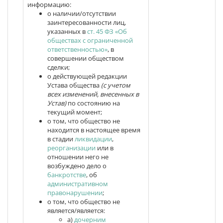
информацию:
о наличии/отсутствии
заинтересованности лиц,
указанных в
ст. 45 ФЗ «Об
обществах с ограниченной
ответственностью»
, в
совершении обществом
сделки;
о действующей редакции
Устава общества
(с учетом
всех изменений, внесенных в
Устав)
по состоянию на
текущий момент;
о том, что общество не
находится в настоящее время
в стадии
ликвидации
,
реорганизации
или в
отношении него не
возбуждено дело о
банкротстве
, об
административном
правонарушении
;
о том, что общество не
является/является:
а)
дочерним