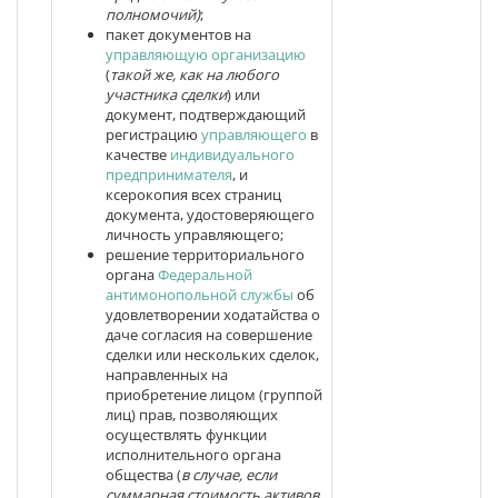
полномочий)
;
пакет документов на
управляющую организацию
(
такой же, как на любого
участника сделки
) или
документ, подтверждающий
регистрацию
управляющего
в
качестве
индивидуального
предпринимателя
, и
ксерокопия всех страниц
документа, удостоверяющего
личность управляющего;
решение территориального
органа
Федеральной
антимонопольной службы
об
удовлетворении ходатайства о
даче согласия на совершение
сделки или нескольких сделок,
направленных на
приобретение лицом (группой
лиц) прав, позволяющих
осуществлять функции
исполнительного органа
общества (
в случае, если
суммарная стоимость активов