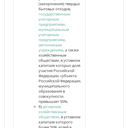
(захоронения) твердых
бытовых отходов,
государственным
унитарным
предприятиям
,
муниципальным
унитарным
предприятиям
,
автономным
учреждениям
, а также
хозяйственным
обществам, в уставном
капитале которых доля
участия Российской
Федерации, субъекта
Российской Федерации,
муниципального
образования в
совокупности
превышает 50%;
б)
дочерним
хозяйственным
обществом
, в уставном
капитале которого
более 50% долей в