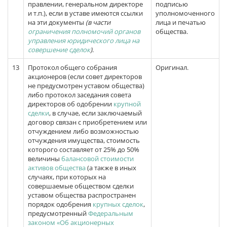
правлении, генеральном директоре
подписью
и т.п.), если в уставе имеются ссылки
уполномоченного
на эти документы
(в части
лица и печатью
ограничения полномочий органов
общества.
управления юридического лица на
совершение сделок
)
.
13
Протокол общего собрания
Оригинал.
акционеров (если совет директоров
не предусмотрен уставом общества)
либо протокол заседания совета
директоров об одобрении
крупной
сделки
, в случае, если заключаемый
договор связан с приобретением или
отчуждением либо возможностью
отчуждения имущества, стоимость
которого составляет от 25% до 50%
величины
балансовой стоимости
активов общества
(а также в иных
случаях, при которых на
совершаемые обществом сделки
уставом общества распространен
порядок одобрения
крупных сделок
,
предусмотренный
Федеральным
законом «Об акционерных