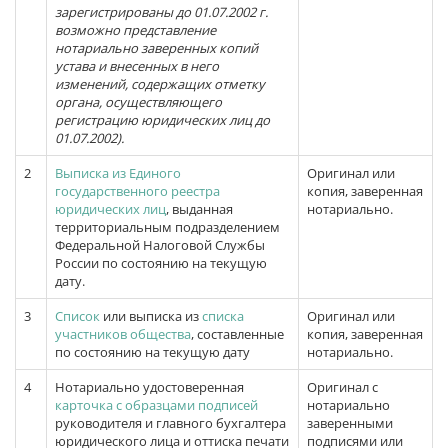
зарегистрированы до 01.07.2002 г.
возможно представление
нотариально заверенных копий
устава и внесенных в него
изменений, содержащих отметку
органа, осуществляющего
регистрацию юридических лиц до
01.07.2002).
2
Выписка из Единого
Оригинал или
государственного реестра
копия, заверенная
юридических лиц
, выданная
нотариально.
территориальным подразделением
Федеральной Налоговой Службы
России по состоянию на текущую
дату.
3
Список
или выписка из
списка
Оригинал или
участников общества
, составленные
копия, заверенная
по состоянию на текущую дату
нотариально.
4
Нотариально удостоверенная
Оригинал с
карточка с образцами подписей
нотариально
руководителя и главного бухгалтера
заверенными
юридического лица и оттиска печати
подписями или