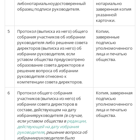
либонотариальноудостоверенный
нотариально
образец подписи руководителя.
заверенная копия
указанной
карточки.
5
Протокол (выписка из него) общего
Копии,
собрания участников об избрании
заверенные
руководителя либо решение совета
подписью
директоров (выписка из него) об
уполномоченного
избрании руководителя, если
лица и печатью
уставом общества предусмотрено
общества.
образование совета директоров и
решение вопроса об избрании
руководителя отнесено к
компетенции совета директоров.
6
Протокол общего собрания
Копия, заверенная
участников (выписка из него) об
подписью
избрании совета директоров в
уполномоченного
составе, действующем на дату
лица и печатью
избранияруководителя
(в случае,
общества.
если уставом общества в
редакции,
действующей на дату избрания
руководителя
, решение вопроса об
избраниируководителя было