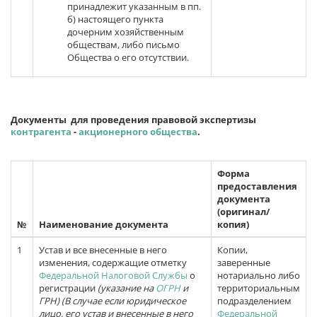
принадлежит указанным в пп.
б) настоящего пункта
дочерним хозяйственным
обществам, либо письмо
Общества о его отсутствии.
Документы для проведения правовой экспертизы
контрагента
-
акционерного общества
.
Форма
предоставления
документа
(оригинал/
№
Наименование документа
копия)
1
Устав и все внесенные в него
Копии,
изменения, содержащие отметку
заверенные
Федеральной Налоговой Службы
о
нотариально либо
регистрации
(указание на
ОГРН
и
территориальным
ГРН)
(В случае если юридическое
подразделением
лицо, его устав и внесенные в него
Федеральной