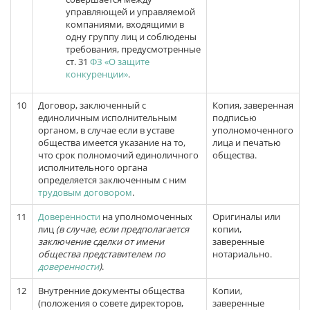
управляющей и управляемой
компаниями, входящими в
одну группу лиц и соблюдены
требования, предусмотренные
ст. 31
ФЗ «О защите
конкуренции»
.
10
Договор, заключенный с
Копия, заверенная
единоличным исполнительным
подписью
органом, в случае если в уставе
уполномоченного
общества имеется указание на то,
лица и печатью
что срок полномочий единоличного
общества.
исполнительного органа
определяется заключенным с ним
трудовым договором
.
11
Доверенности
на уполномоченных
Оригиналы или
лиц
(в случае, если предполагается
копии,
заключение сделки от имени
заверенные
общества представителем по
нотариально.
доверенности
)
.
12
Внутренние документы общества
Копии,
(положения о совете директоров,
заверенные