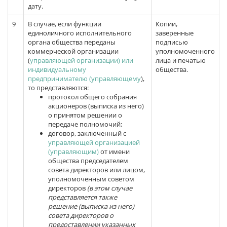
дату.
9
В случае, если функции
Копии,
единоличного исполнительного
заверенные
органа общества переданы
подписью
коммерческой организации
уполномоченного
(
управляющей организации) или
лица и печатью
индивидуальному
общества.
предпринимателю (управляющему
),
то представляются:
протокол общего собрания
акционеров (выписка из него)
о принятом решении о
передаче полномочий;
договор, заключенный с
управляющей организацией
(управляющим)
от имени
общества председателем
совета директоров или лицом,
уполномоченным советом
директоров
(в этом случае
представляется также
решение (выписка из него)
совета директоров о
предоставлении указанных