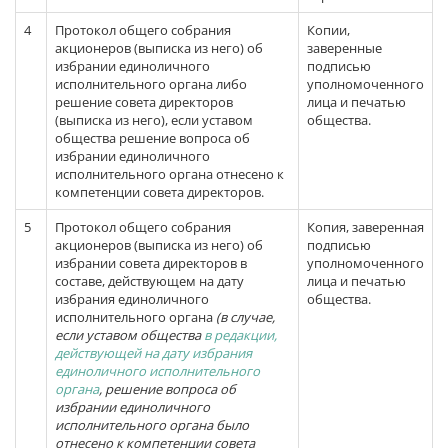
4
Протокол общего собрания
Копии,
акционеров (выписка из него) об
заверенные
избрании единоличного
подписью
исполнительного органа либо
уполномоченного
решение совета директоров
лица и печатью
(выписка из него), если уставом
общества.
общества решение вопроса об
избрании единоличного
исполнительного органа отнесено к
компетенции совета директоров.
5
Протокол общего собрания
Копия, заверенная
акционеров (выписка из него) об
подписью
избрании совета директоров в
уполномоченного
составе, действующем на дату
лица и печатью
избрания единоличного
общества.
исполнительного органа
(в случае,
если уставом общества
в редакции,
действующей на дату избрания
единоличного исполнительного
органа
, решение вопроса об
избрании единоличного
исполнительного органа было
отнесено к компетенции совета