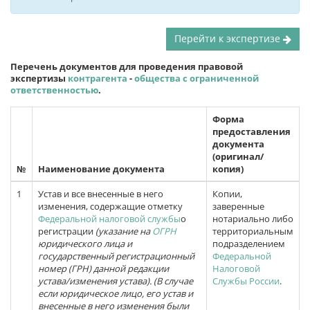
Перейти к экспертизе
Перечень документов для проведения правовой
экспертизы
контрагента
-
общества с ограниченной
ответственностью
.
Форма
предоставления
документа
(оригинал/
№
Наименование документа
копия)
1
Устав и все внесенные в него
Копии,
изменения, содержащие отметку
заверенные
Федеральной налоговой службы
о
нотариально либо
регистрации
(указание на
ОГРН
территориальным
юридического лица и
подразделением
государственный регистрационный
Федеральной
номер (ГРН) данной редакции
Налоговой
устава/изменения устава).
(В случае
Службы России
.
если юридическое лицо, его устав и
внесенные в него изменения были