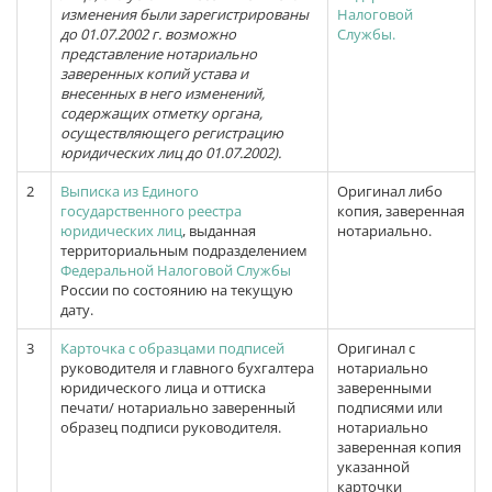
изменения были зарегистрированы
Налоговой
до 01.07.2002 г. возможно
Службы.
представление нотариально
заверенных копий устава и
внесенных в него изменений,
содержащих отметку органа,
осуществляющего регистрацию
юридических лиц до 01.07.2002)
.
2
Выписка из Единого
Оригинал либо
государственного реестра
копия, заверенная
юридических лиц
, выданная
нотариально.
территориальным подразделением
Федеральной Налоговой Службы
России по состоянию на текущую
дату.
3
Карточка с образцами подписей
Оригинал с
руководителя и главного бухгалтера
нотариально
юридического лица и оттиска
заверенными
печати/ нотариально заверенный
подписями или
образец подписи руководителя.
нотариально
заверенная копия
указанной
карточки