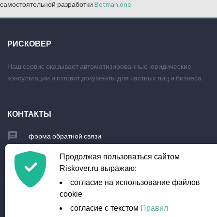
самостоятельной разработки
Botman.one
РИСКОВЕР
Наш сервис оказывает автоматизированные юридические
консультации и готовит документы для частных лиц и бизнеса.
КОНТАКТЫ
форма обратной связи
+7 (903) 779-23-95
Продолжая пользоваться сайтом
Riskover.ru выражаю:
info@riskover.ru
согласие на использование файлов
cookie
согласие с текстом
Правил