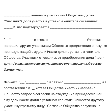
__________________ является участником Общества (далее -
"Участник"), доля участия в уставном капитале составляет
______%, что подтверждается ___________________________________.
"___"_________ ____ г. в связи с _________________________ Участник
направил другим участникам Общества предложение о покупке
принадлежащей ему доли (части доли) в уставном капитале
Общества. Участники отказались от приобретения доли (части
доли)
/ вариант: ответ от участников в установленный срок не
.
был получен
"___"_________ ____ г. в связи с _________________________ и в
Вариант:
соответствии с п. __ Устава Общества Участник направил
Обществу запрос о согласии на отчуждение принадлежащей
ему доли (части доли) в уставном капитале Общества другому
участнику (третьему лицу). Согласие Общества получено не